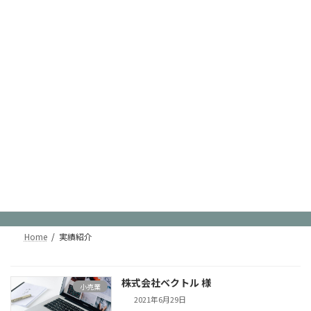
コ
ナ
特定非営利活動法人 ふれあい ふれあい作業所・グループホームショ
ートステイふれあい
ン
ビ
テ
ゲ
ン
ー
ツ
シ
へ
ョ
ス
ン
キ
に
ッ
移
プ
動
実績紹介
Home
実績紹介
株式会社ベクトル 様
小売業
2021年6月29日